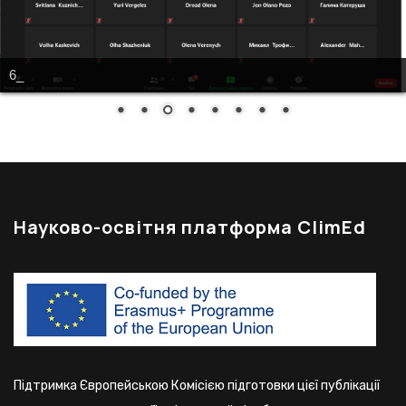
Науково-освітня платформа ClimEd
Підтримка Європейською Комісією підготовки цієї публікації
не означає схвалення її змісту, який відображає лише
погляди авторів, і Комісія не несе відповідальності за будь-
яке використання інформації, що міститься в ній.