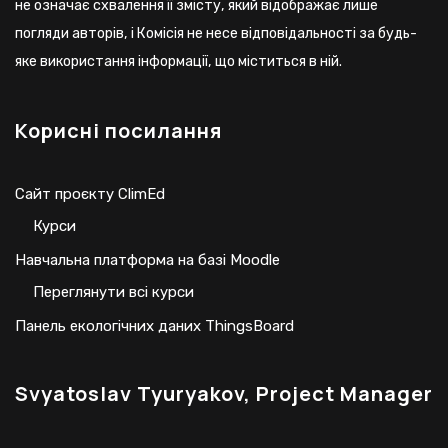
Корисні посилання
Сайт проєкту ClimEd
Курси
Навчальна платформа на базі Moodle
Переглянути всі курси
Панель екологічних даних ThingsBoard
Svyatoslav Tyuryakov, Project Manager
University of Helsinki, Finland
Phone: +358 29 5392049
Email:
svyatoslav.tyuryakov@fmi.fi