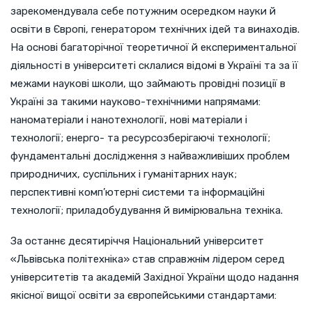
зарекомендувала себе потужним осередком науки й
освіти в Європі, генератором технічних ідей та винаходів.
На основі багаторічної теоретичної й експериментальної
діяльності в університеті склалися відомі в Україні та за її
межами наукові школи, що займають провідні позиції в
Україні за такими науково-технічними напрямами:
наноматеріали і нанотехнології, нові матеріали і
технології; енерго- та ресурсозберігаючі технології;
фундаментальні дослідження з найважливіших проблем
природничих, суспільних і гуманітарних наук;
перспективні комп’ютерні системи та інформаційні
технології; приладобудування й вимірювальна техніка.
За останнє десятиріччя Національний університет
«Львівська політехніка» став справжнім лідером серед
університетів та академій Західної України щодо надання
якісної вищої освіти за європейськими стандартами: