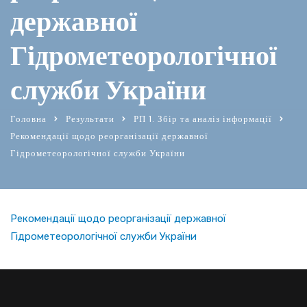
державної
Гідрометеорологічної
служби України
Головна
Результати
РП 1. Збір та аналіз інформації
Рекомендації щодо реорганізації державної
Гідрометеорологічної служби України
Рекомендації щодо реорганізації державної
Гідрометеорологічної служби України