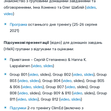
Знайомство з груповими домашніми завданнями та
обговореннями, Інна Хоменко та Олег Шаблій (
slides
,
video
)
Програма
останнього дня тренінгу (25-26 серпня
2021)
Підсумкові презентації
(відео) для домашніх завдань
(HWA) групами з відгуками та оцінками:
Привітання – Сергій Степаненко & Hanna K.
Lappalainen (
video
,
slides
)
Group B01 (
video
, slides), Group B02 (
video
,
slides
), Group
B03 (
video
,
slides
), Group B04 (
video
, slides), Group B05
& B06 (
video
,
slides
), Group B07 (
video
, slides), Group
B08 (
video
, slides), Group B09 & B10 (
video
, slides), Group
B11 (
video
,
slides
), Group B12 (
video
,
slides
)
Підсумки
2-го тренінгу ClimEd (включно з