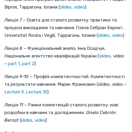
Віргілі, Таррагона, Іспанія (
slides
,
video
)
Лекція 7
– Освіта для сталого розвитку: практики та
процеси викладання та навчання. Гізела Себріан Бернат,
Universitat Rovira i Virgili, Таррагона, Іспанія (
slides
,
video
)
Лекція 8
– Функціональний аналіз. Інна Осадчук,
Національне агентство кваліфікацій України (
slides
, video
–
part 1
,
part 2
)
Лекція 9-10
– Профілі компетентностей. Компетентності
та результати навчання. Марек Франкович (slides, video –
Lecture 9
,
Lecture 10
)
Лекція 11
– Рамки компетенцій сталого розвитку: нові
розробки в навчанні та дослідженнях.
Gisela Cebrián
Bernat
(
slides
,
video
)