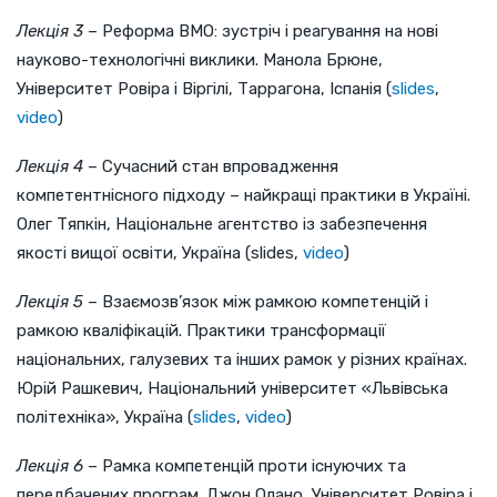
Лекція 3
– Реформа ВМО: зустріч і реагування на нові
науково-технологічні виклики. Манола Брюне,
Університет Ровіра і Віргілі, Таррагона, Іспанія (
slides
,
video
)
Лекція 4
– Сучасний стан впровадження
компетентнісного підходу – найкращі практики в Україні.
Олег Тяпкін, Національне агентство із забезпечення
якості вищої освіти, Україна (slides,
video
)
Лекція 5
– Взаємозв’язок між рамкою компетенцій і
рамкою кваліфікацій. Практики трансформації
національних, галузевих та інших рамок у різних країнах.
Юрій Рашкевич, Національний університет «Львівська
політехніка», Україна (
slides
,
video
)
Лекція 6
– Рамка компетенцій проти існуючих та
передбачених програм. Джон Олано, Університет Ровіра і