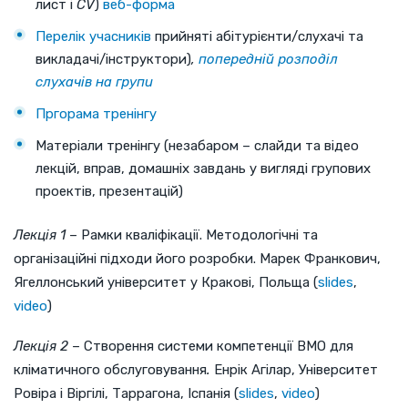
лист і
CV
)
веб-форма
Перелік учасників
прийняті абітурієнти/слухачі та
викладачі/інструктори)
,
попередній розподіл
слухачів на групи
Пргорама тренінгу
Матеріали тренінгу (незабаром – слайди та відео
лекцій, вправ, домашніх завдань у вигляді групових
проектів, презентацій)
Лекція 1
– Рамки кваліфікації. Методологічні та
організаційні підходи його розробки. Марек Франкович,
Ягеллонський університет у Кракові, Польща (
slides
,
video
)
Лекція 2
– Створення системи компетенції ВМО для
кліматичного обслуговування
.
Енрік Агілар, Університет
Ровіра і Віргілі, Таррагона, Іспанія (
slides
,
video
)