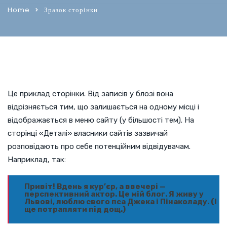
Home
Зразок сторінки
Це приклад сторінки. Від записів у блозі вона
відрізняється тим, що залишається на одному місці і
відображається в меню сайту (у більшості тем). На
сторінці «Деталі» власники сайтів зазвичай
розповідають про себе потенційним відвідувачам.
Наприклад, так:
Привіт! Вдень я кур’єр, а ввечері —
перспективний актор. Це мій блог. Я живу у
Львові, люблю свого пса Джека і Пінаколаду. (І
ще потрапляти під дощ.)