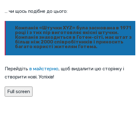
… чи щось подібне до цього:
Компанія «Штучки XYZ» була заснована в 1971
році і з тих пір виготовляє якісні штучки.
Компанія знаходиться в Готем-сіті, має штат з
більш ніж 2000 співробітників і приносить
багато користі жителям Готема.
Перейдіть
в майстерню
, щоб видалити цю сторінку і
створити нові. Успіхів!
Full screen